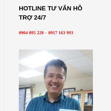
m
HOTLINE TƯ VẤN HỖ
k
TRỢ 24/7
i
ế
0904 895 228 – 0917 163 993
m
: