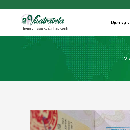
Nhảy
tới
nội
Dịch vụ v
Thông tin visa xuất nhập cảnh
dung
Vi