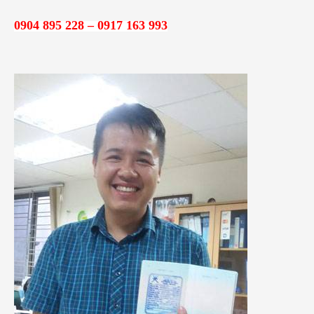
i
0904 895 228 – 0917 163 993
ế
m
: