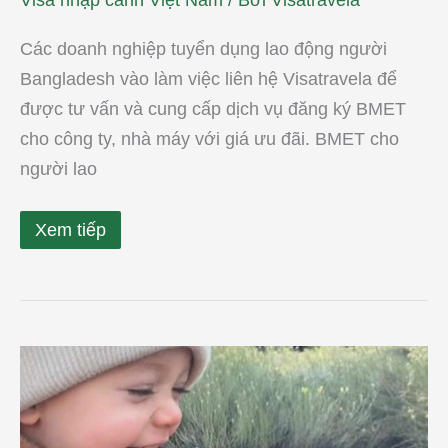
Các doanh nghiệp tuyển dụng lao động người
Bangladesh vào làm việc liên hệ Visatravela để
được tư vấn và cung cấp dịch vụ đăng ký BMET
cho công ty, nhà máy với giá ưu đãi. BMET cho
người lao
Xem tiếp
Dịch
vụ
nhập
quốc
tịch
Việt