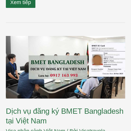
Xem tiếp
Dịch
vụ
đăng
ký
BMET
Bangladesh
tại
Việt
Nam
Dịch vụ đăng ký BMET Bangladesh
tại Việt Nam
Visa nhập cảnh Việt Nam
/ Bởi
Visatravela