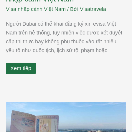
Visa nhập cảnh Việt Nam
/ Bởi
Visatravela
Người Dubai có thể khai đăng ký xin evisa Việt
Nam trên hệ thống, tuy nhiên việc được xét duyệt
cấp thị thực hay không phụ thuộc vào rất nhiều
yếu tố như quốc tịch, lịch sử tội phạm hoặc
Xem tiếp
Cách
xin
visa
nhập
cảnh
VN