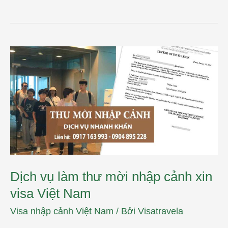
Dịch
vụ
làm
thư
mời
nhập
cảnh
xin
visa
Việt
Nam
Dịch vụ làm thư mời nhập cảnh xin
visa Việt Nam
Visa nhập cảnh Việt Nam
/ Bởi
Visatravela