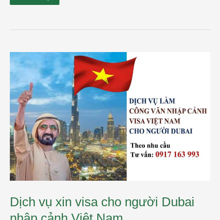
Dịch
vụ
xin
visa
cho
người
Dubai
nhập
cảnh
Việt
Nam
Dịch vụ xin visa cho người Dubai
nhập cảnh Việt Nam