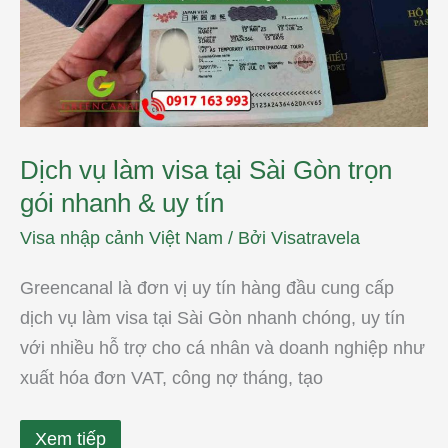
gói
nhanh
&
uy
tín
Dịch vụ làm visa tại Sài Gòn trọn
gói nhanh & uy tín
Visa nhập cảnh Việt Nam
/ Bởi
Visatravela
Greencanal là đơn vị uy tín hàng đầu cung cấp
dịch vụ làm visa tại Sài Gòn nhanh chóng, uy tín
với nhiều hỗ trợ cho cá nhân và doanh nghiệp như
xuất hóa đơn VAT, công nợ tháng, tạo
Xem tiếp