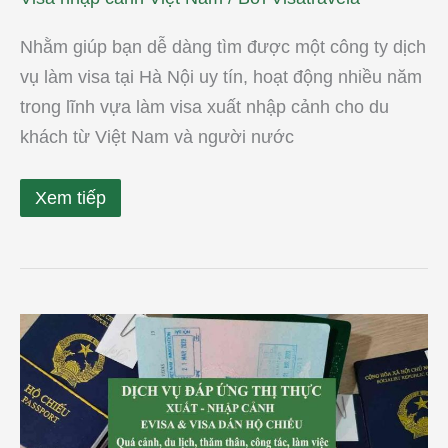
Nhằm giúp bạn dễ dàng tìm được một công ty dịch
vụ làm visa tại Hà Nội uy tín, hoạt động nhiều năm
trong lĩnh vựa làm visa xuất nhập cảnh cho du
khách từ Việt Nam và người nước
Xem tiếp
Dịch
vụ
làm
visa
tại
Sài
Gòn
trọn