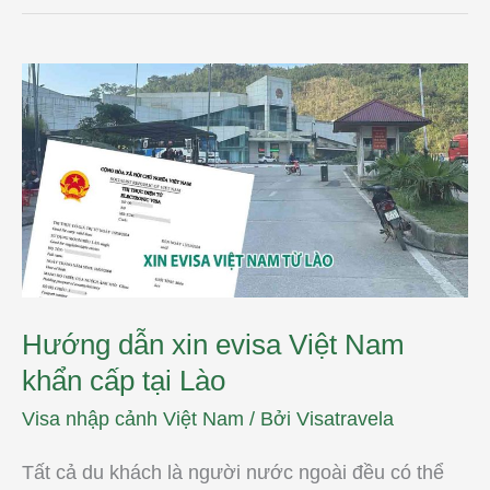
Hướng
dẫn
xin
evisa
Việt
Nam
khẩn
cấp
tại
Lào
Hướng dẫn xin evisa Việt Nam
khẩn cấp tại Lào
Visa nhập cảnh Việt Nam
/ Bởi
Visatravela
Tất cả du khách là người nước ngoài đều có thể