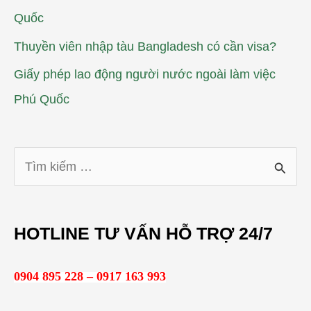
Quốc
Thuyền viên nhập tàu Bangladesh có cần visa?
Giấy phép lao động người nước ngoài làm việc
Phú Quốc
T
ì
m
HOTLINE TƯ VẤN HỖ TRỢ 24/7
k
i
0904 895 228 – 0917 163 993
ế