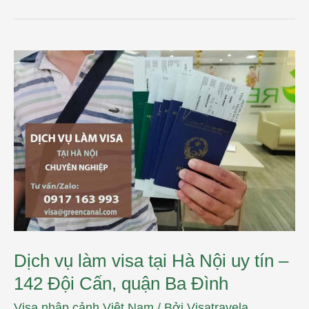
Dịch
vụ
làm
visa
tại
Hà
Nội
uy
tín
–
142
Đội
Cấn,
quận
Ba
Đình
Dịch vụ làm visa tại Hà Nội uy tín –
142 Đội Cấn, quận Ba Đình
Visa nhập cảnh Việt Nam
/ Bởi
Visatravela