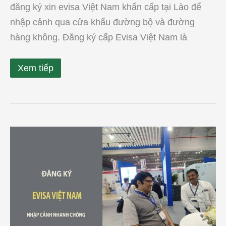
đăng ký xin evisa Việt Nam khẩn cấp tại Lào để
nhập cảnh qua cửa khẩu đường bộ và đường
hàng không. Đăng ký cấp Evisa Việt Nam là
Xem tiếp
Hướng
dẫn
xin
evisa
nhập
cảnh
cho
người
Ấn
Độ