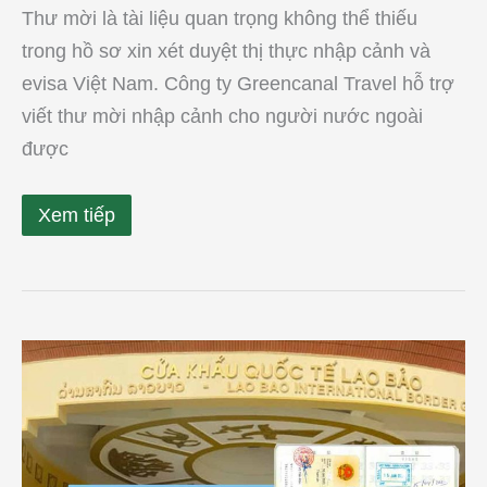
Thư mời là tài liệu quan trọng không thể thiếu
trong hồ sơ xin xét duyệt thị thực nhập cảnh và
evisa Việt Nam. Công ty Greencanal Travel hỗ trợ
viết thư mời nhập cảnh cho người nước ngoài
được
Xem tiếp
Cách
xin
visa
nhập
cảnh
Việt
Nam
qua