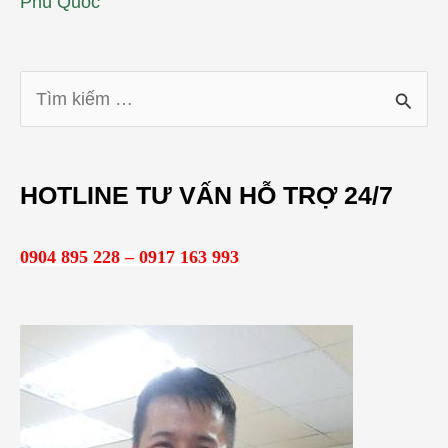
Phú Quốc
T
ì
m
HOTLINE TƯ VẤN HỖ TRỢ 24/7
k
i
0904 895 228 – 0917 163 993
ế
m
: