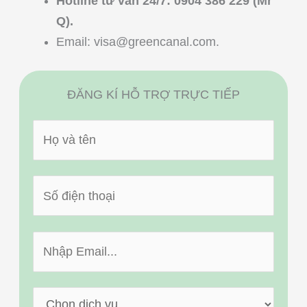
Hotline tư vấn 24/7: 0904 386 229 (Mr
Q).
Email:
visa@greencanal.com
.
ĐĂNG KÍ HỖ TRỢ TRỰC TIẾP