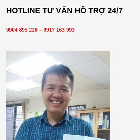
m
HOTLINE TƯ VẤN HỖ TRỢ 24/7
k
i
0904 895 228 – 0917 163 993
ế
m
: