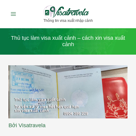
Nhảy
tới
Thông tin visa xuất nhập cảnh
nội
dung
Thủ tục làm visa xuất cảnh – cách xin visa xuất
cảnh
Bởi
Visatravela