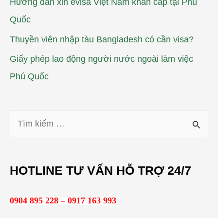
Hướng dẫn xin evisa Việt Nam khẩn cấp tại Phú
Quốc
Thuyền viên nhập tàu Bangladesh có cần visa?
Giấy phép lao động người nước ngoài làm việc
Phú Quốc
T
ì
m
HOTLINE TƯ VẤN HỖ TRỢ 24/7
k
i
0904 895 228 – 0917 163 993
ế