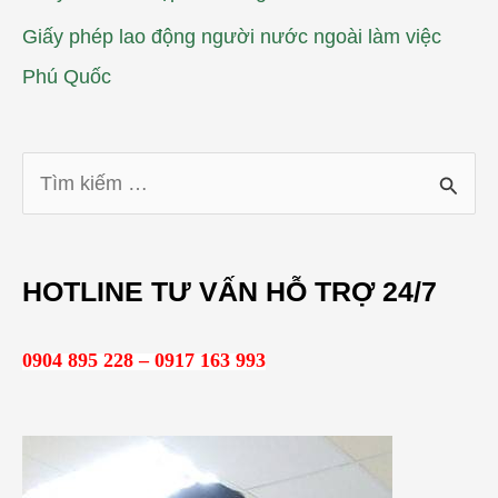
Giấy phép lao động người nước ngoài làm việc
Phú Quốc
T
ì
m
HOTLINE TƯ VẤN HỖ TRỢ 24/7
k
i
0904 895 228 – 0917 163 993
ế
m
: