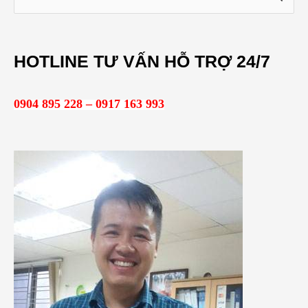
ì
m
HOTLINE TƯ VẤN HỖ TRỢ 24/7
k
i
0904 895 228 – 0917 163 993
ế
m
: