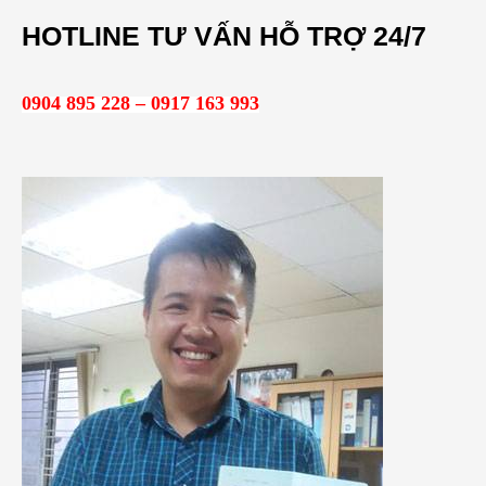
m
HOTLINE TƯ VẤN HỖ TRỢ 24/7
k
i
0904 895 228 – 0917 163 993
ế
m
: