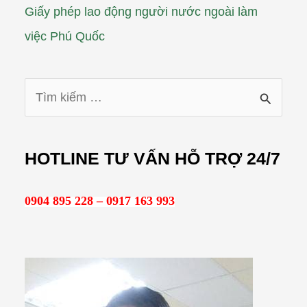
Giấy phép lao động người nước ngoài làm
việc Phú Quốc
T
ì
m
HOTLINE TƯ VẤN HỖ TRỢ 24/7
k
i
0904 895 228 – 0917 163 993
ế
m
: