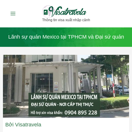
Nhảy
tới
Thông tin visa xuất nhập cảnh
nội
dung
Lãnh sự quán Mexico tại TPHCM và Đại sứ quán
Bởi
Visatravela