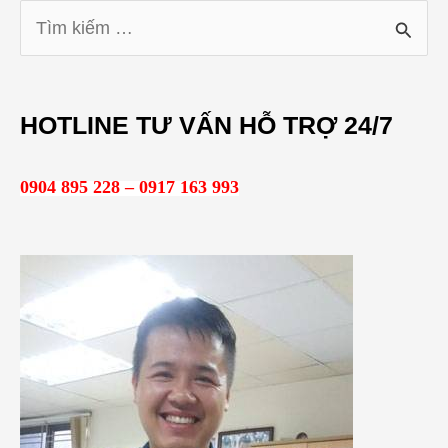
T
ì
m
HOTLINE TƯ VẤN HỖ TRỢ 24/7
k
i
0904 895 228 – 0917 163 993
ế
m
: