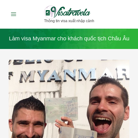
Nhảy
tới
Thông tin visa xuất nhập cảnh
nội
dung
Làm visa Myanmar cho khách quốc tịch Châu Âu