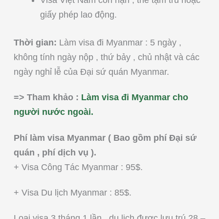
Visa Việt Nam còn hạn , thẻ tạm trú hoặc
giấy phép lao động.
Thời gian:
Làm visa đi Myanmar : 5 ngày ,
không tính ngày nộp , thứ bảy , chủ nhật và các
ngày nghỉ lễ của Đại sứ quán Myanmar.
=> Tham khảo :
Làm visa đi Myanmar cho
người nước ngoài.
Phí làm visa Myanmar ( Bao gồm phí Đại sứ
quán , phí dịch vụ ).
+ Visa Công Tác Myanmar : 95$.
+ Visa Du lịch Myanmar : 85$.
Loại visa 3 tháng 1 lần , du lịch được lưu trú 28 –