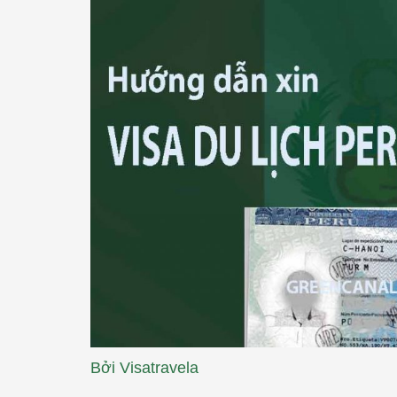
Bởi
Visatravela