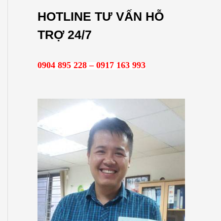
m
HOTLINE TƯ VẤN HỖ
k
TRỢ 24/7
i
ế
0904 895 228 – 0917 163 993
m
: