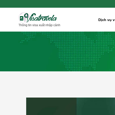
Nhảy
tới
nội
Dịch vụ v
Thông tin visa xuất nhập cảnh
dung