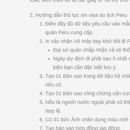
visa, kèm theo đó là các giấy tờ hỗ trợ cho
2. Hướng dẫn thủ tục xin visa du lịch Peru
Điền đầy đủ dữ liệu yêu cầu vào mẫ
quán Peru cung cấp.
In xác nhận Vé máy bay khứ hồi đi P
Đại sứ quán chấp nhận cả vé thô
Ngày dự định đi phải sau ít nhất 
kiện bạn cần đặc biệt lưu ý.
Tạo 01 Bản sao trang dữ liệu hộ chi
nếu có.
Tạo 01 Bản sao công chứng căn cư
Nếu là người nước ngoài phải có th
hợp lệ.
Có 01 bức Ảnh chân dung màu mới c
Tạo bản sao hợp đồng lao động.