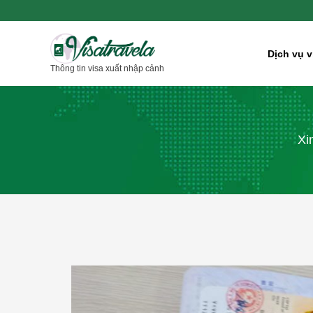
Nhảy
tới
nội
Dịch vụ v
Thông tin visa xuất nhập cảnh
dung
Xi