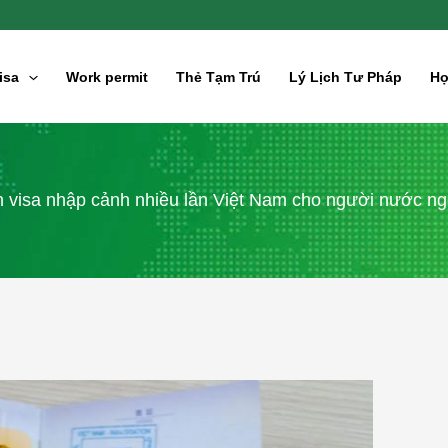
isa
Work permit
Thẻ Tạm Trú
Lý Lịch Tư Pháp
Hợ
n visa nhập cảnh nhiều lần Việt Nam cho người nước ng