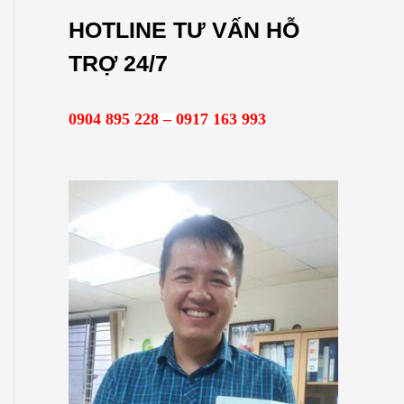
m
HOTLINE TƯ VẤN HỖ
k
TRỢ 24/7
i
ế
0904 895 228 – 0917 163 993
m
: