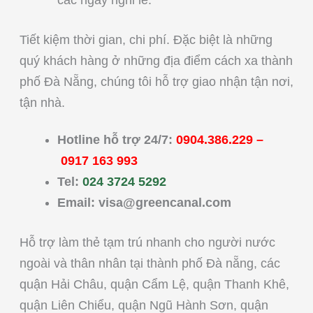
các ngày nghỉ lễ.
Tiết kiệm thời gian, chi phí. Đặc biệt là những
quý khách hàng ở những địa điểm cách xa thành
phố Đà Nẵng, chúng tôi hỗ trợ giao nhận tận nơi,
tận nhà.
Hotline hỗ trợ 24/7:
0904.386.229
–
0917 163 993
Tel:
024 3724 5292
Email:
visa@greencanal.com
Hỗ trợ làm thẻ tạm trú nhanh cho người nước
ngoài và thân nhân tại thành phố Đà nẵng, các
quận
Hải Châu, q
uận Cẩm Lệ, q
uận Thanh Khê,
q
uận Liên Chiểu, q
uận Ngũ Hành Sơn, q
uận