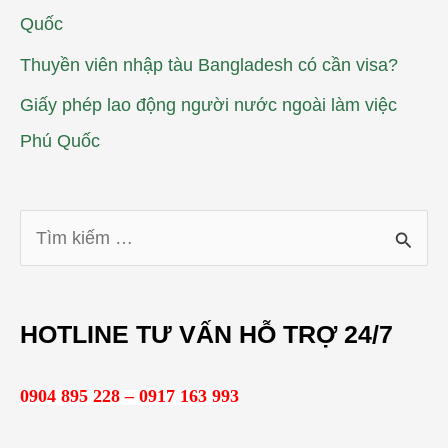
Quốc
Thuyền viên nhập tàu Bangladesh có cần visa?
Giấy phép lao động người nước ngoài làm việc
Phú Quốc
T
ì
m
HOTLINE TƯ VẤN HỖ TRỢ 24/7
k
i
0904 895 228 – 0917 163 993
ế