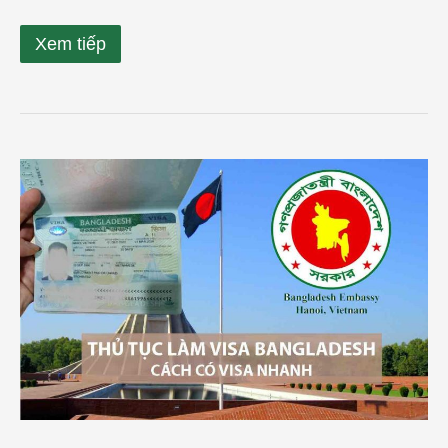
Xem tiếp
Cách
làm
visa
đi
Bangladesh
tại
Nha
Trang,
Khánh
Hòa