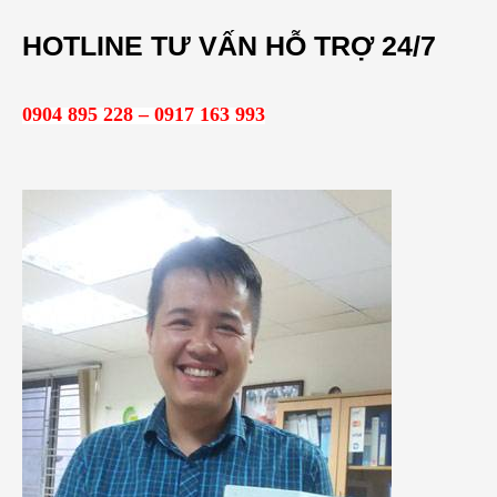
m
HOTLINE TƯ VẤN HỖ TRỢ 24/7
k
i
0904 895 228 – 0917 163 993
ế
m
: