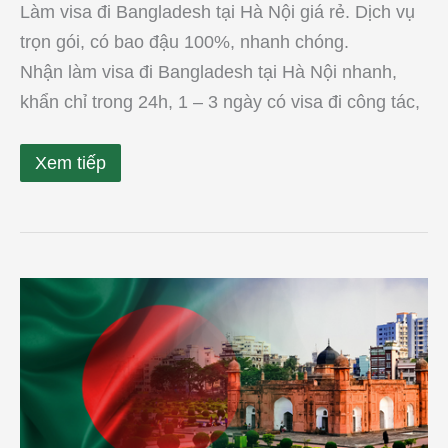
Làm visa đi Bangladesh tại Hà Nội giá rẻ. Dịch vụ
trọn gói, có bao đậu 100%, nhanh chóng.
Nhận làm visa đi Bangladesh tại Hà Nội nhanh,
khẩn chỉ trong 24h, 1 – 3 ngày có visa đi công tác,
Xem tiếp
Làm
Visa
Bangladesh
tại
quận
1,
quận
2,
quận
7,