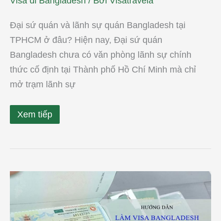
Visa đi Bangladesh
/ Bởi
Visatravela
Đại sứ quán và lãnh sự quán Bangladesh tại
TPHCM ở đâu? Hiện nay, Đại sứ quán
Bangladesh chưa có văn phòng lãnh sự chính
thức cố định tại Thành phố Hồ Chí Minh mà chỉ
mở trạm lãnh sự
Xem tiếp
Hướng
dẫn
làm
visa
Bangladesh
ở