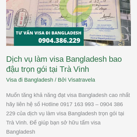
Bangladesh
bao
đậu
trọn
gói
tại
Trà
Vinh
Dịch vụ làm visa Bangladesh bao
đậu trọn gói tại Trà Vinh
Visa đi Bangladesh
/ Bởi
Visatravela
Muốn tăng khả năng đạt visa Bangladesh cao nhất
hãy liên hệ số Hotline 0917 163 993 – 0904 386
229 của dịch vụ làm visa Bangladesh trọn gói tại
Trà Vinh. Để giúp bạn sở hữu tấm visa
Bangladesh