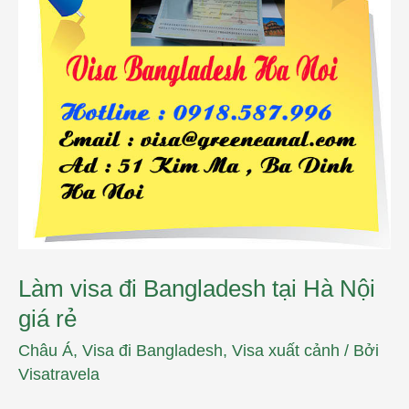
Bangladesh
tại
Hà
Nội
giá
rẻ
Làm visa đi Bangladesh tại Hà Nội
giá rẻ
Châu Á
,
Visa đi Bangladesh
,
Visa xuất cảnh
/ Bởi
Visatravela