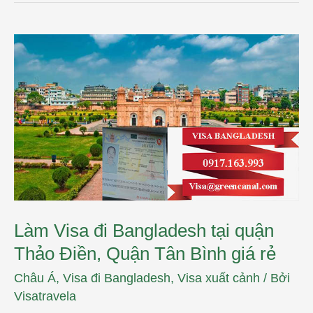
Làm
Visa
đi
Bangladesh
tại
quận
Thảo
Điền,
Quận
Tân
Bình
giá
rẻ
Làm Visa đi Bangladesh tại quận
Thảo Điền, Quận Tân Bình giá rẻ
Châu Á
,
Visa đi Bangladesh
,
Visa xuất cảnh
/ Bởi
Visatravela