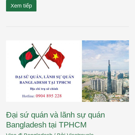
Xem tiếp
Đại
sứ
quán
và
lãnh
sự
quán
Bangladesh
tại
TPHCM
Đại sứ quán và lãnh sự quán
Bangladesh tại TPHCM