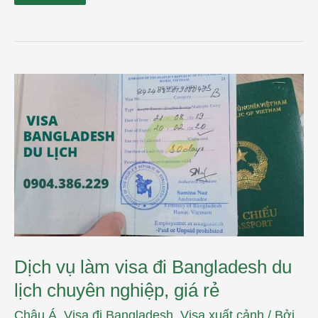
Dịch
vụ
làm
visa
đi
Bangladesh
du
lịch
chuyên
nghiệp,
giá
rẻ
Dịch vụ làm visa đi Bangladesh du
lịch chuyên nghiệp, giá rẻ
Châu Á
,
Visa đi Bangladesh
,
Visa xuất cảnh
/ Bởi