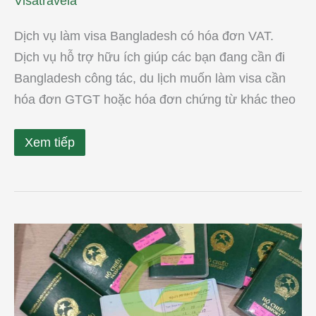
Visatravela
Dịch vụ làm visa Bangladesh có hóa đơn VAT.
Dịch vụ hỗ trợ hữu ích giúp các bạn đang cần đi
Bangladesh công tác, du lịch muốn làm visa cần
hóa đơn GTGT hoặc hóa đơn chứng từ khác theo
Xem tiếp
3
bước
đơn
giản
xin
visa
Bangladesh