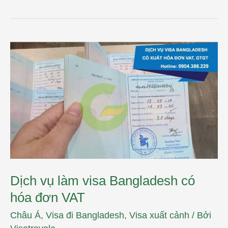
Dịch
vụ
làm
visa
Bangladesh
có
hóa
đơn
VAT
Dịch vụ làm visa Bangladesh có
hóa đơn VAT
Châu Á
,
Visa đi Bangladesh
,
Visa xuất cảnh
/ Bởi