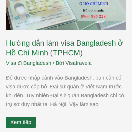
Hồ
Chí
Minh
(TPHCM)
Hướng dẫn làm visa Bangladesh ở
Hồ Chí Minh (TPHCM)
Visa đi Bangladesh
/ Bởi
Visatravela
Để được nhập cảnh vào Bangladesh, bạn cần có
visa được cấp bởi Đại sứ quán ở Việt Nam trước
khi đến. Tuy nhiên Đại sứ quán Bangladesh chỉ có
trụ sở duy nhất tại Hà Nội. Vậy làm sao
Xem tiếp