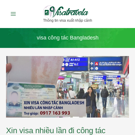
Nhảy
tới
Thông tin visa xuất nhập cảnh
nội
dung
visa công tác Bangladesh
Xin
visa
nhiều
lần
đi
công
tác
Bangladesh
Xin visa nhiều lần đi công tác