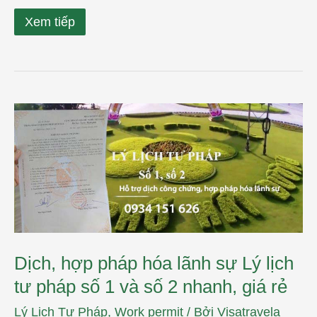
Xem tiếp
Dịch,
hợp
pháp
hóa
lãnh
sự
Lý
lịch
tư
pháp
số
1
Dịch, hợp pháp hóa lãnh sự Lý lịch
và
số
tư pháp số 1 và số 2 nhanh, giá rẻ
2
nhanh,
Lý Lịch Tư Pháp
,
Work permit
/ Bởi
Visatravela
giá