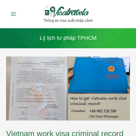
Nhảy
tới
Thông tin visa xuất nhập cảnh
nội
dung
Lý lịch tư pháp TPHCM
Vietnam
work
visa
criminal
record
how
to
get?
Vietnam work visa criminal record