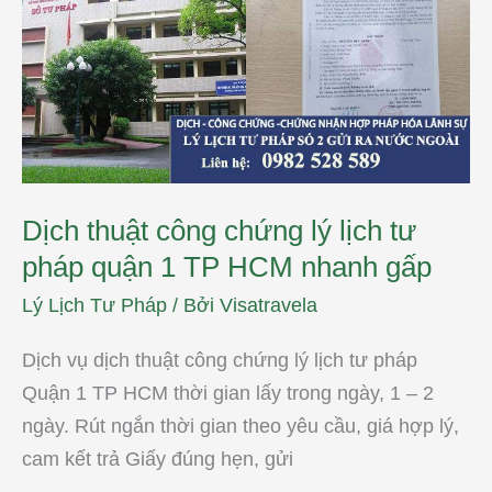
công
chứng
lý
lịch
tư
pháp
quận
1
TP
HCM
nhanh
gấp
Dịch thuật công chứng lý lịch tư
pháp quận 1 TP HCM nhanh gấp
Lý Lịch Tư Pháp
/ Bởi
Visatravela
Dịch vụ dịch thuật công chứng lý lịch tư pháp
Quận 1 TP HCM thời gian lấy trong ngày, 1 – 2
ngày. Rút ngắn thời gian theo yêu cầu, giá hợp lý,
cam kết trả Giấy đúng hẹn, gửi