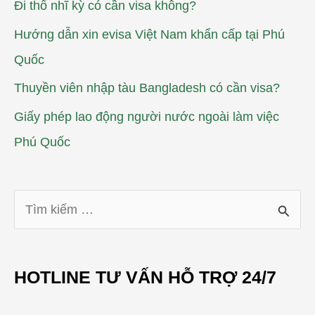
Đi thổ nhĩ kỳ có cần visa không?
Hướng dẫn xin evisa Việt Nam khẩn cấp tại Phú
Quốc
Thuyền viên nhập tàu Bangladesh có cần visa?
Giấy phép lao động người nước ngoài làm việc
Phú Quốc
T
ì
m
HOTLINE TƯ VẤN HỖ TRỢ 24/7
k