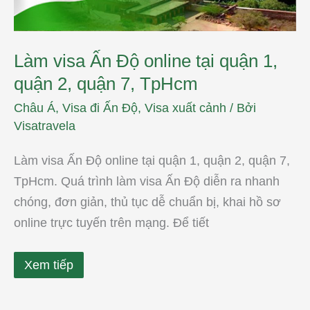
2,
quận
7,
TpHcm
Làm visa Ấn Độ online tại quận 1,
quận 2, quận 7, TpHcm
Châu Á
,
Visa đi Ấn Độ
,
Visa xuất cảnh
/ Bởi
Visatravela
Làm visa Ấn Độ online tại quận 1, quận 2, quận 7,
TpHcm. Quá trình làm visa Ấn Độ diễn ra nhanh
chóng, đơn giản, thủ tục dễ chuẩn bị, khai hồ sơ
online trực tuyến trên mạng. Để tiết
Xem tiếp