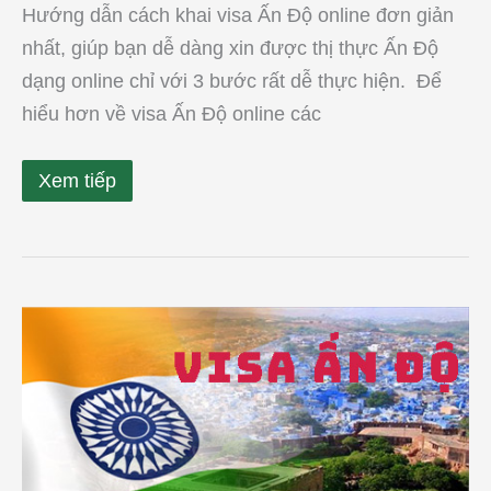
Hướng dẫn cách khai visa Ấn Độ online đơn giản
nhất, giúp bạn dễ dàng xin được thị thực Ấn Độ
dạng online chỉ với 3 bước rất dễ thực hiện. Để
hiểu hơn về visa Ấn Độ online các
Xem tiếp
Làm
visa
Ấn
Độ
online
tại
quận
1,
quận