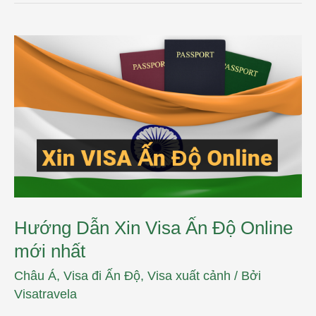
Hướng
Dẫn
Xin
Visa
Ấn
Độ
Online
mới
nhất
Hướng Dẫn Xin Visa Ấn Độ Online
mới nhất
Châu Á
,
Visa đi Ấn Độ
,
Visa xuất cảnh
/ Bởi
Visatravela