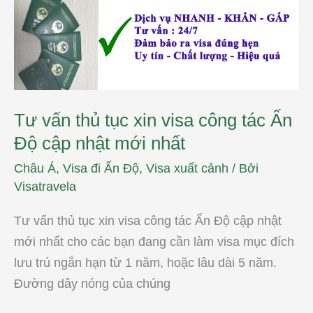
công
tác
Ấn
Độ
cập
nhật
mới
nhất
Tư vấn thủ tục xin visa công tác Ấn
Độ cập nhật mới nhất
Châu Á
,
Visa đi Ấn Độ
,
Visa xuất cảnh
/ Bởi
Visatravela
Tư vấn thủ tục xin visa công tác Ấn Độ cập nhật
mới nhất cho các bạn đang cần làm visa mục đích
lưu trú ngắn hạn từ 1 năm, hoặc lâu dài 5 năm.
Đường dây nóng của chúng