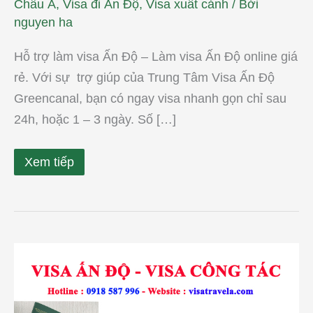
Châu Á
,
Visa đi Ấn Độ
,
Visa xuất cảnh
/ Bởi
nguyen ha
Hỗ trợ làm visa Ấn Độ – Làm visa Ấn Độ online giá
rẻ. Với sự trợ giúp của Trung Tâm Visa Ấn Độ
Greencanal, bạn có ngay visa nhanh gọn chỉ sau
24h, hoặc 1 – 3 ngày. Số […]
Xem tiếp
Tư
vấn
thủ
tục
xin
visa