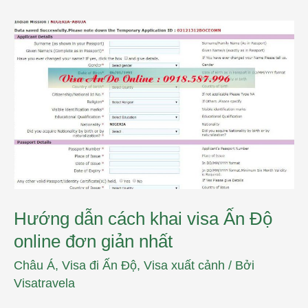
Hướng
dẫn
cách
khai
visa
Ấn
Độ
online
đơn
giản
nhất
Hướng dẫn cách khai visa Ấn Độ
online đơn giản nhất
Châu Á
,
Visa đi Ấn Độ
,
Visa xuất cảnh
/ Bởi
Visatravela