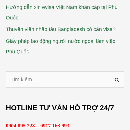
Hướng dẫn xin evisa Việt Nam khẩn cấp tại Phú
Quốc
Thuyền viên nhập tàu Bangladesh có cần visa?
Giấy phép lao động người nước ngoài làm việc
Phú Quốc
T
ì
m
HOTLINE TƯ VẤN HỖ TRỢ 24/7
k
i
0904 895 228 – 0917 163 993