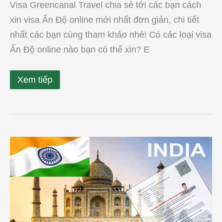
Visa Greencanal Travel chia sẻ tới các bạn cách
xin visa Ấn Độ online mới nhất đơn giản, chi tiết
nhất các bạn cùng tham khảo nhé! Có các loại visa
Ấn Độ online nào bạn có thể xin? E
Xem tiếp
Xin
visa
Ấn
Độ
online
mất
bao
lâu?