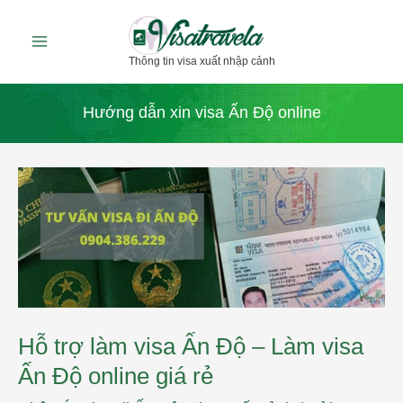
Nhảy
tới
Thông tin visa xuất nhập cảnh
nội
dung
Hướng dẫn xin visa Ấn Độ online
Hỗ
trợ
làm
visa
Ấn
Độ
–
Làm
visa
Ấn
Độ
Hỗ trợ làm visa Ấn Độ – Làm visa
online
giá
Ấn Độ online giá rẻ
rẻ