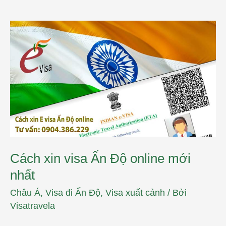
Cách
xin
visa
Ấn
Độ
online
mới
nhất
Cách xin visa Ấn Độ online mới
nhất
Châu Á
,
Visa đi Ấn Độ
,
Visa xuất cảnh
/ Bởi
Visatravela