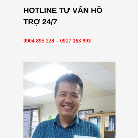
m
HOTLINE TƯ VẤN HỖ
k
TRỢ 24/7
i
ế
0904 895 228 – 0917 163 993
m
: