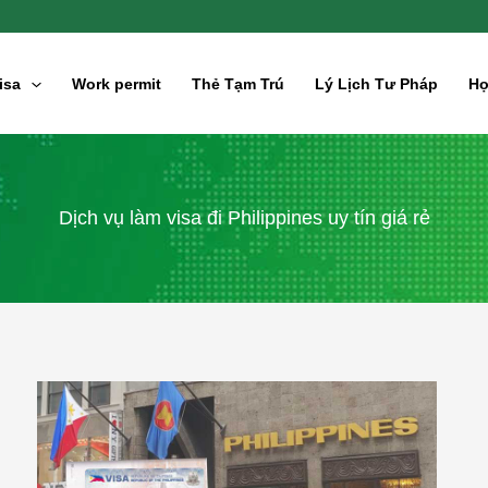
isa
Work permit
Thẻ Tạm Trú
Lý Lịch Tư Pháp
Hợ
Dịch vụ làm visa đi Philippines uy tín giá rẻ
Xin
visa
du
lịch
công
tác
Philippines
cho