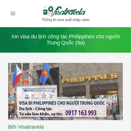
Nhảy
tới
Thông tin visa xuất nhập cảnh
nội
dung
Xin visa du lịch công tác Philippines cho người
Trung Quốc (9a)
Bởi
Visatravela