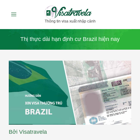
Nhảy
tới
Thông tin visa xuất nhập cảnh
nội
dung
Thị thực dài hạn định cư Brazil hiện nay
Bởi
Visatravela