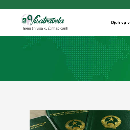
Nhảy
tới
nội
Dịch vụ v
Thông tin visa xuất nhập cảnh
dung