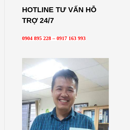
m
HOTLINE TƯ VẤN HỖ
k
TRỢ 24/7
i
ế
0904 895 228 – 0917 163 993
m
: