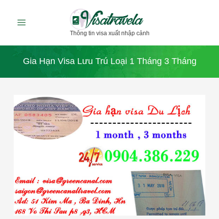
Nhảy
tới
Thông tin visa xuất nhập cảnh
nội
dung
Gia Hạn Visa Lưu Trú Loại 1 Tháng 3 Tháng