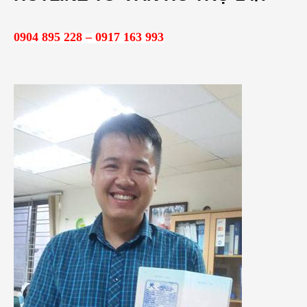
k
i
0904 895 228 – 0917 163 993
ế
m
: