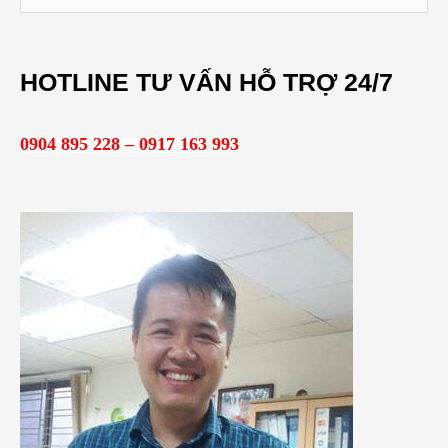
ì
m
HOTLINE TƯ VẤN HỖ TRỢ 24/7
k
i
0904 895 228 – 0917 163 993
ế
m
: