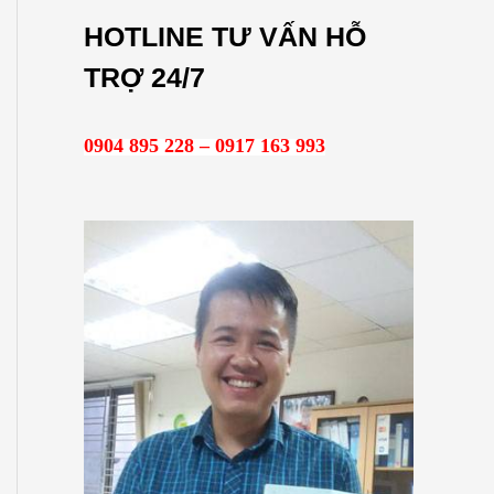
m
HOTLINE TƯ VẤN HỖ
k
TRỢ 24/7
i
ế
0904 895 228 – 0917 163 993
m
: