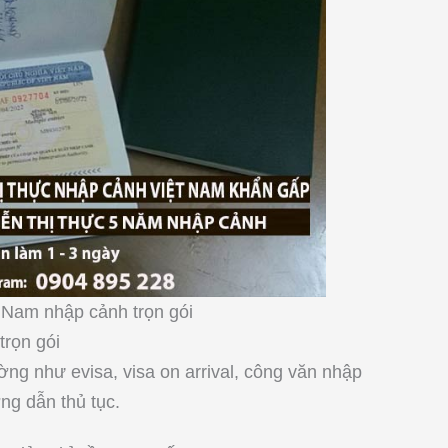
t Nam nhập cảnh trọn gói
trọn gói
ng như evisa, visa on arrival, công văn nhập
ng dẫn thủ tục.