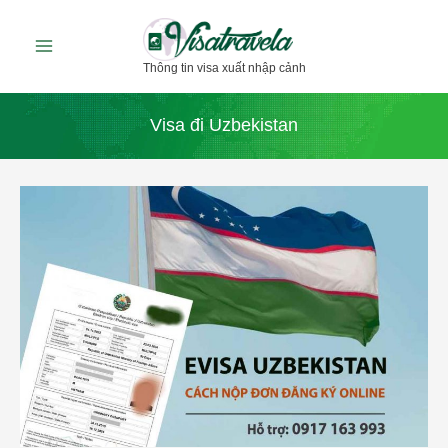
Nhảy
tới
Thông tin visa xuất nhập cảnh
nội
dung
Visa đi Uzbekistan
Cách
đăng
ký
xin
Evisa
Uzbekistan
công
tác,
du
lịch