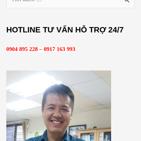
T
ì
m
HOTLINE TƯ VẤN HỖ TRỢ 24/7
k
i
0904 895 228 – 0917 163 993
ế
m
: