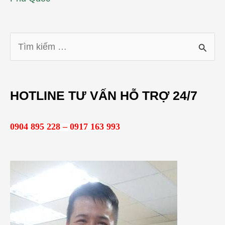
T
ì
m
HOTLINE TƯ VẤN HỖ TRỢ 24/7
k
i
0904 895 228 – 0917 163 993
ế
m
: