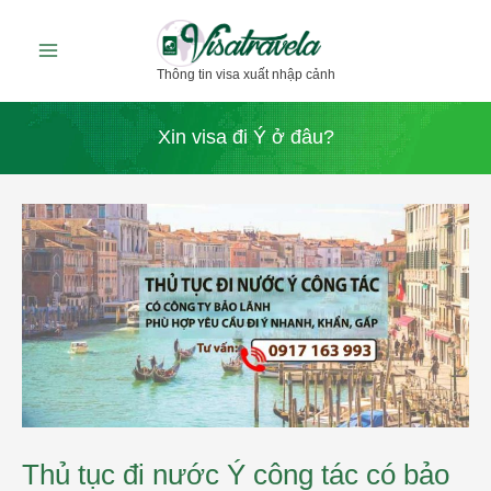
Nhảy
tới
Thông tin visa xuất nhập cảnh
nội
dung
Xin visa đi Ý ở đâu?
Thủ
tục
đi
nước
Ý
công
tác
có
bảo
lãnh
của
cty
gồm
Thủ tục đi nước Ý công tác có bảo
những
gì?