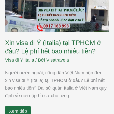
(Italia)
tại
TPHCM
ở
đâu?
Lệ
phí
hết
bao
Xin visa đi Ý (Italia) tại TPHCM ở
nhiêu
tiền?
đâu? Lệ phí hết bao nhiêu tiền?
Visa đi Ý Italia
/ Bởi
Visatravela
Người nước ngoài, công dân Việt Nam nộp đơn
xin visa đi Ý (Italia) tại TPHCM ở đâu? Lệ phí hết
bao nhiêu tiền? Đại sứ quán Italia ở Việt Nam quy
định về nơi nộp hồ sơ cho từng
Xem tiếp