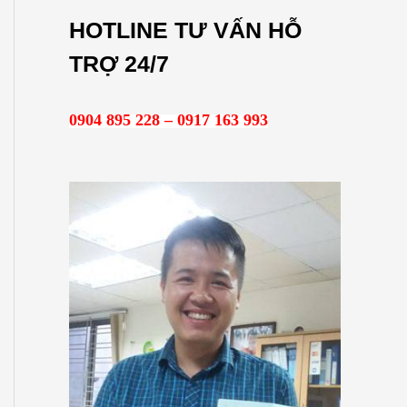
m
HOTLINE TƯ VẤN HỖ
k
TRỢ 24/7
i
ế
0904 895 228 – 0917 163 993
m
: