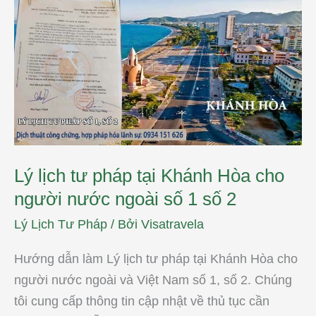
Lý
lịch
tư
pháp
tại
Khánh
Hòa
cho
người
nước
ngoài số
1
số
2
Lý lịch tư pháp tại Khánh Hòa cho
người nước ngoài số 1 số 2
Lý Lịch Tư Pháp
/ Bởi
Visatravela
Hướng dẫn làm Lý lịch tư pháp tại Khánh Hòa cho
người nước ngoài và Việt Nam số 1, số 2. Chúng
tôi cung cấp thông tin cập nhật về thủ tục cần