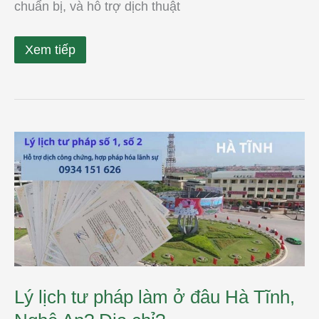
chuẩn bị, và hỗ trợ dịch thuật
Xem tiếp
Lý
lịch
tư
pháp
làm
ở
đâu
Hà
Tĩnh,
Nghệ
An?
Địa
chỉ?
Lý lịch tư pháp làm ở đâu Hà Tĩnh,