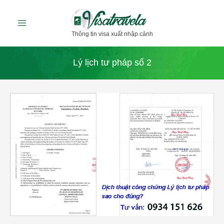
Nhảy
tới
Thông tin visa xuất nhập cảnh
nội
dung
Lý lịch tư pháp số 2
Công
chứng
lý
lịch
tư
pháp
số
2
cho
công
dân
Việt
Nam
ở
nước