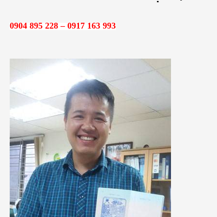
k
i
0904 895 228 – 0917 163 993
ế
m
: