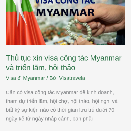
visa
công
tác
Myanmar
và
triển
lãm,
hội
thảo
Thủ tục xin visa công tác Myanmar
và triển lãm, hội thảo
Visa đi Myanmar
/ Bởi
Visatravela
Cần có visa công tác Myanmar để kinh doanh,
tham dự triển lãm, hội chợ, hội thảo, hội nghị và
bất kỳ sự kiện nào có thời gian lưu trú dưới 70
ngày kể từ ngày nhập cảnh, bạn phải