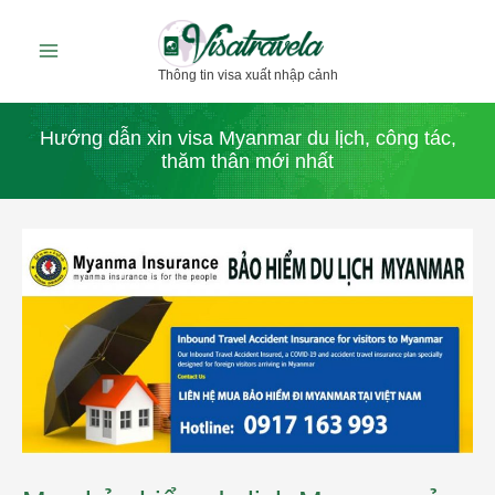
Nhảy
tới
Thông tin visa xuất nhập cảnh
nội
dung
Hướng dẫn xin visa Myanmar du lịch, công tác,
thăm thân mới nhất
Mua
bảo
hiểm
du
lịch
Myanmar
ở
đâu
để
được
nhập
cảnh?