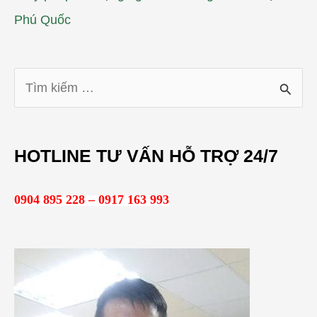
Phú Quốc
T
ì
m
HOTLINE TƯ VẤN HỖ TRỢ 24/7
k
i
0904 895 228 – 0917 163 993
ế
m
: