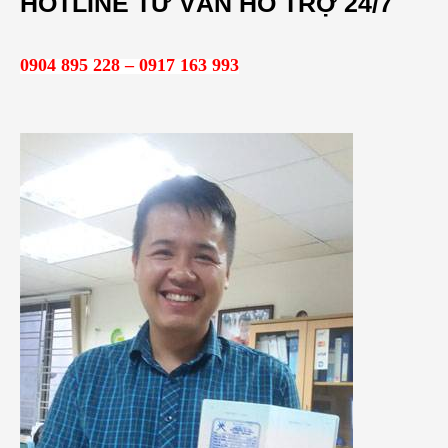
HOTLINE TƯ VẤN HỖ TRỢ 24/7
k
i
0904 895 228 – 0917 163 993
ế
m
: