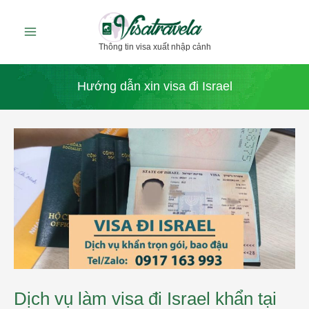
Nhảy
tới
Thông tin visa xuất nhập cảnh
nội
dung
Hướng dẫn xin visa đi Israel
Dịch
vụ
làm
visa
đi
Israel
khẩn
tại
Đại
sứ
quán
ở
Hà
Dịch vụ làm visa đi Israel khẩn tại
Nội