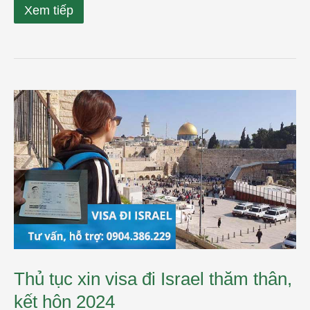
Xem tiếp
Thủ
tục
xin
visa
đi
Israel
thăm
thân,
kết
hôn
2024
Thủ tục xin visa đi Israel thăm thân,
kết hôn 2024