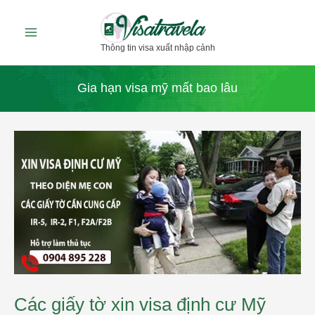
Nhảy
tới
Thông tin visa xuất nhập cảnh
nội
dung
Gia hạn visa mỹ mất bao lâu
Các
giấy
tờ
xin
visa
định
cư
Mỹ
theo
diện
mẹ
con
Các giấy tờ xin visa định cư Mỹ