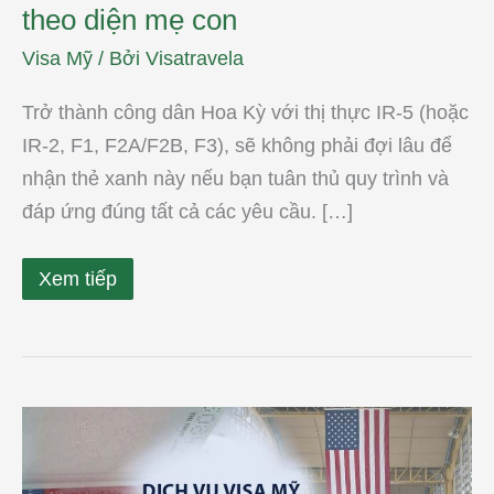
theo diện mẹ con
Visa Mỹ
/ Bởi
Visatravela
Trở thành công dân Hoa Kỳ với thị thực IR-5 (hoặc
IR-2, F1, F2A/F2B, F3), sẽ không phải đợi lâu để
nhận thẻ xanh này nếu bạn tuân thủ quy trình và
đáp ứng đúng tất cả các yêu cầu. […]
Xem tiếp
Dịch
vụ
visa
Mỹ