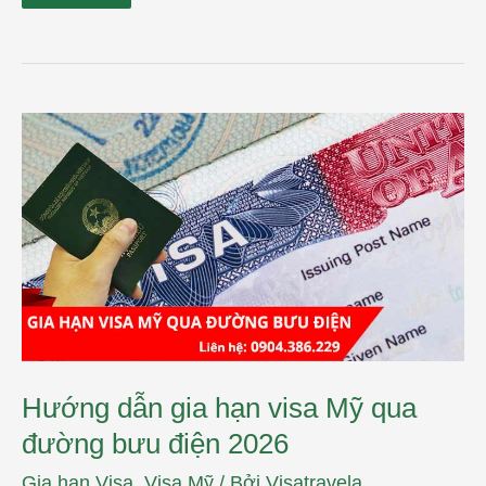
Hướng
dẫn
gia
hạn
visa
Mỹ
qua
đường
bưu
điện
2026
Hướng dẫn gia hạn visa Mỹ qua
đường bưu điện 2026
Gia hạn Visa
,
Visa Mỹ
/ Bởi
Visatravela