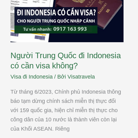
không?
Người Trung Quốc đi Indonesia
có cần visa không?
Visa đi Indonesia
/ Bởi
Visatravela
Từ tháng 6/2023, Chính phủ Indonesia thông
báo tạm dừng chính sách miễn thị thực đối
với 159 quốc gia, hiện chỉ miễn thị thực cho
công dân của 10 nước là thành viên còn lại
của Khối ASEAN. Riêng