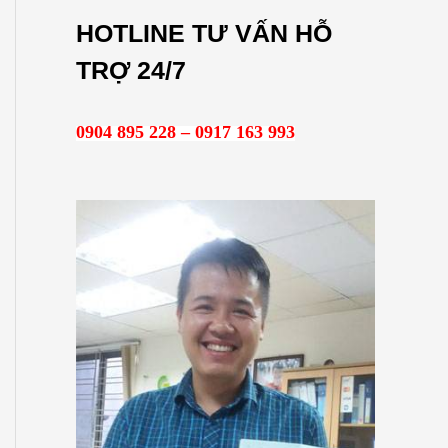
m
HOTLINE TƯ VẤN HỖ
k
TRỢ 24/7
i
ế
0904 895 228 – 0917 163 993
m
: