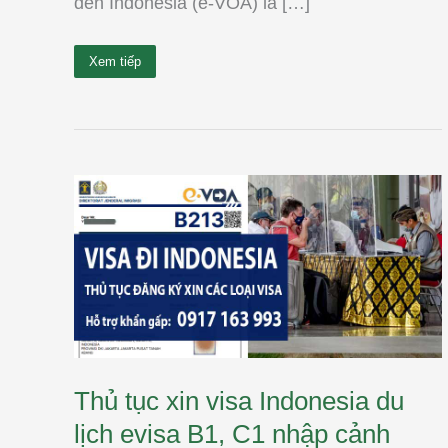
đến Indonesia (e-VOA) là […]
Xem tiếp
Thủ
tục
xin
visa
Indonesia
du
lịch
evisa
B1,
C1
nhập
cảnh
2025
Thủ tục xin visa Indonesia du
lịch evisa B1, C1 nhập cảnh