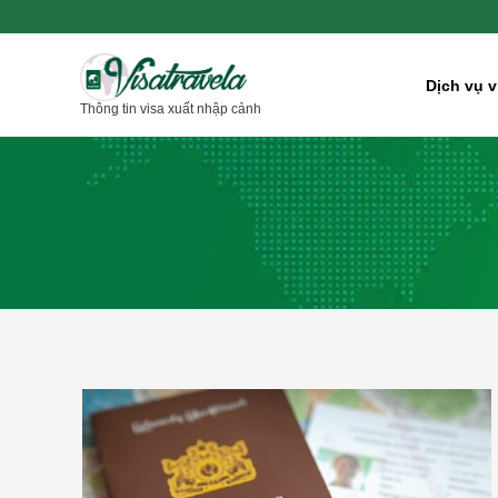
Nhảy
tới
nội
Dịch vụ v
Thông tin visa xuất nhập cảnh
dung
Nộp
hồ
sơ
xin
visa
đi
Myanmar
ở