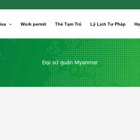
isa
Work permit
Thẻ Tạm Trú
Lý Lịch Tư Pháp
Hợ
Đại sứ quán Myanmar