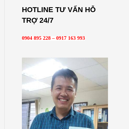
m
HOTLINE TƯ VẤN HỖ
k
TRỢ 24/7
i
ế
0904 895 228 – 0917 163 993
m
: