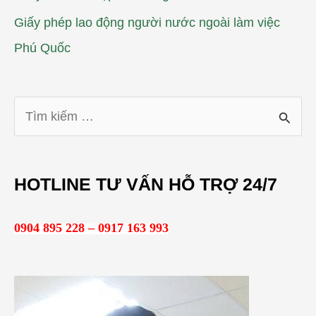
Giấy phép lao động người nước ngoài làm việc
Phú Quốc
T
ì
m
HOTLINE TƯ VẤN HỖ TRỢ 24/7
k
i
0904 895 228 – 0917 163 993
ế
m
: