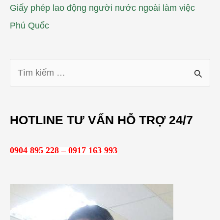
Giấy phép lao động người nước ngoài làm việc
Phú Quốc
T
ì
m
HOTLINE TƯ VẤN HỖ TRỢ 24/7
k
i
0904 895 228 – 0917 163 993
ế
m
: