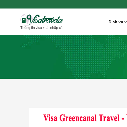
Nhảy
tới
nội
Dịch vụ v
Thông tin visa xuất nhập cảnh
dung