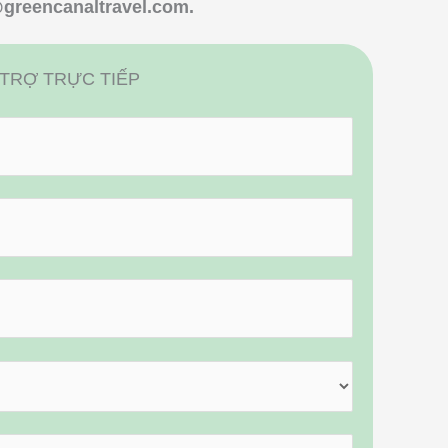
greencanaltravel.com
.
 TRỢ TRỰC TIẾP