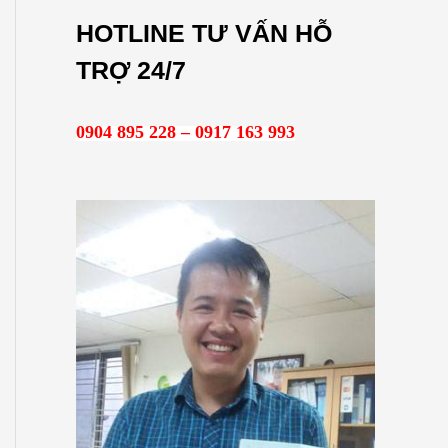
m
HOTLINE TƯ VẤN HỖ
k
TRỢ 24/7
i
ế
0904 895 228 – 0917 163 993
m
: