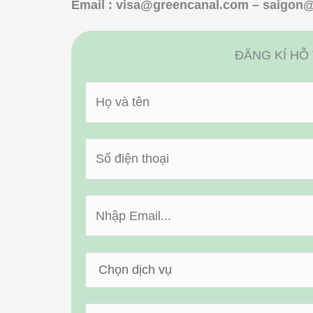
Email :
visa@greencanal.com
–
saigon@
ĐĂNG KÍ HỖ