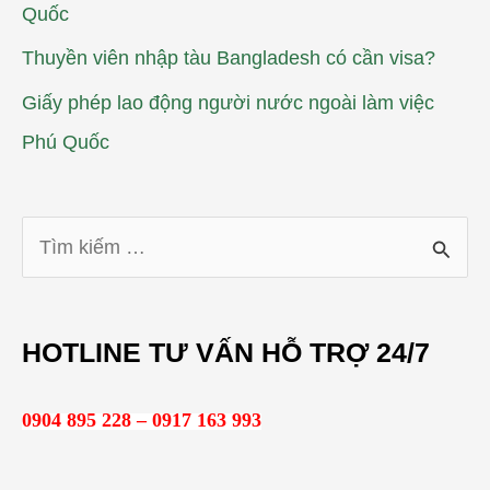
Quốc
Thuyền viên nhập tàu Bangladesh có cần visa?
Giấy phép lao động người nước ngoài làm việc
Phú Quốc
T
ì
m
HOTLINE TƯ VẤN HỖ TRỢ 24/7
k
i
0904 895 228 – 0917 163 993
ế