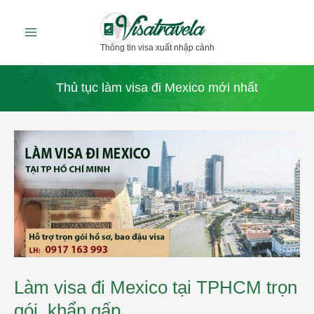
Nhảy
tới
Thông tin visa xuất nhập cảnh
nội
dung
Thủ tục làm visa đi Mexico mới nhất
Làm
visa
đi
Mexico
tại
TPHCM
trọn
gói,
khẩn
gấp
Làm visa đi Mexico tại TPHCM trọn
gói, khẩn gấp