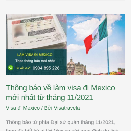
Thông
báo
về
làm
visa
đi
Mexico
mới
nhất
từ
tháng
11/2021
Thông báo về làm visa đi Mexico
mới nhất từ tháng 11/2021
Visa đi Mexico
/ Bởi
Visatravela
Thông báo từ phía Đại sứ quán tháng 11/2021,