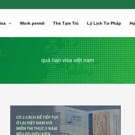
isa
Work permit
Thẻ Tạm Trú
Lý Lịch Tư Pháp
Hợ
quá hạn visa việt nam
Sau
khi
hết
hạn
visa
có
được
tiếp