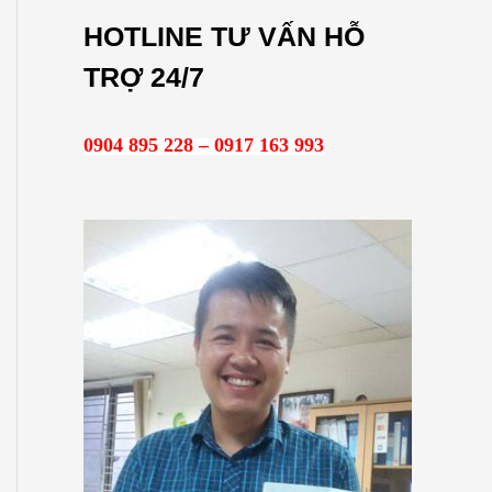
m
HOTLINE TƯ VẤN HỖ
k
TRỢ 24/7
i
ế
0904 895 228 – 0917 163 993
m
: