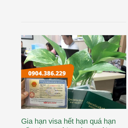
Gia
hạn
visa
hết
hạn
quá
hạn
gấp
cho
người
nước
ngoài
Gia hạn visa hết hạn quá hạn