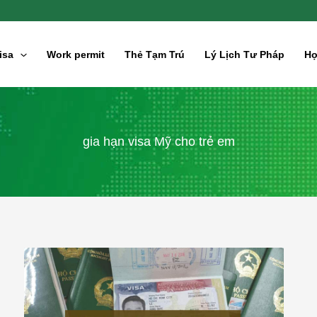
isa
Work permit
Thẻ Tạm Trú
Lý Lịch Tư Pháp
Hợ
gia hạn visa Mỹ cho trẻ em
Hồ
sơ
xin
visa
công
tác
Mỹ
B1