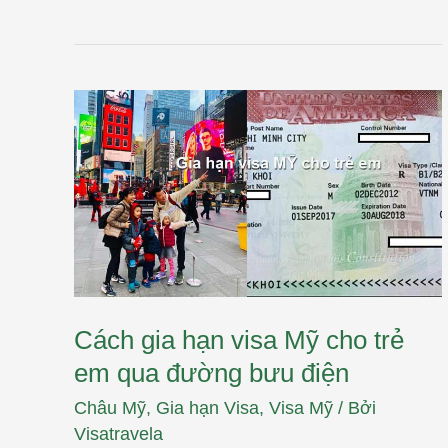
Cách
gia
hạn
visa
Mỹ
cho
trẻ
em
qua
đường
bưu
điện
Cách gia hạn visa Mỹ cho trẻ
em qua đường bưu điện
Châu Mỹ
,
Gia hạn Visa
,
Visa Mỹ
/ Bởi
Visatravela