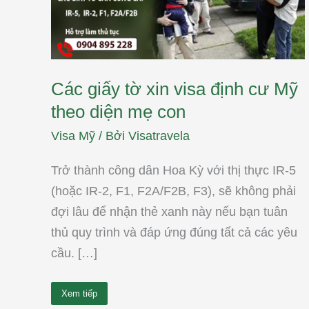
theo
diện
mẹ
con
Các giấy tờ xin visa định cư Mỹ
theo diện mẹ con
Visa Mỹ
/ Bởi
Visatravela
Trở thành công dân Hoa Kỳ với thị thực IR-5
(hoặc IR-2, F1, F2A/F2B, F3), sẽ không phải
đợi lâu để nhận thẻ xanh này nếu bạn tuân
thủ quy trình và đáp ứng đúng tất cả các yêu
cầu. […]
Xem tiếp