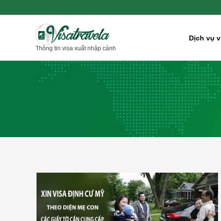
Nhảy
tới
nội
Dịch vụ v
Thông tin visa xuất nhập cảnh
dung
Các
giấy
tờ
xin
visa
định
cư
Mỹ