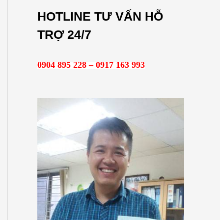
m
HOTLINE TƯ VẤN HỖ
k
TRỢ 24/7
i
ế
0904 895 228 – 0917 163 993
m
: