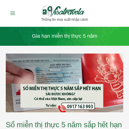
Nhảy
tới
Thông tin visa xuất nhập cảnh
nội
dung
Gia hạn miễn thị thực 5 năm
Sổ
miễn
thị
thực
5
năm
sắp
hết
hạn
thì
xài
được
không?
Sổ miễn thị thực 5 năm sắp hết hạn