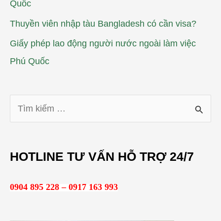
Quốc
Thuyền viên nhập tàu Bangladesh có cần visa?
Giấy phép lao động người nước ngoài làm việc
Phú Quốc
T
ì
m
HOTLINE TƯ VẤN HỖ TRỢ 24/7
k
i
0904 895 228 – 0917 163 993
ế
m