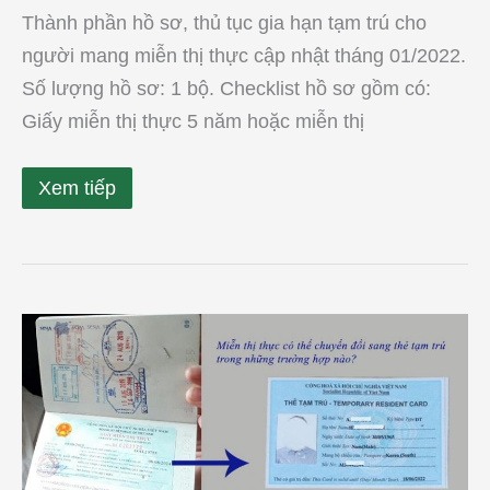
Thành phần hồ sơ, thủ tục gia hạn tạm trú cho
người mang miễn thị thực cập nhật tháng 01/2022.
Số lượng hồ sơ: 1 bộ. Checklist hồ sơ gồm có:
Giấy miễn thị thực 5 năm hoặc miễn thị
Xem tiếp
Có
được
xin
chuyển
đổi
từ
Miễn
thị
thực