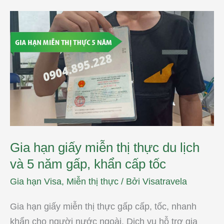
Gia
hạn
giấy
miễn
thị
thực
du
lịch
và
5
năm
gấp,
khẩn
cấp
tốc
Gia hạn giấy miễn thị thực du lịch
và 5 năm gấp, khẩn cấp tốc
Gia hạn Visa
,
Miễn thị thực
/ Bởi
Visatravela
Gia hạn giấy miễn thị thực gấp cấp, tốc, nhanh
khẩn cho người nước ngoài. Dịch vụ hỗ trợ gia