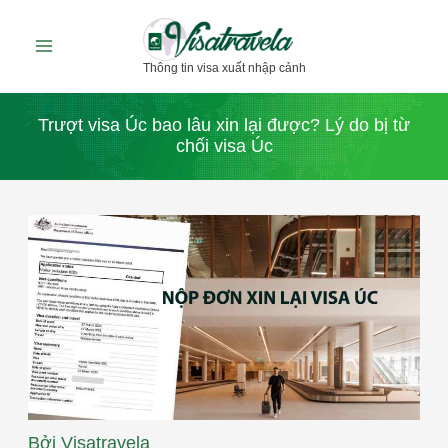
Nhảy
tới
Thông tin visa xuất nhập cảnh
nội
dung
Trượt visa Úc bao lâu xin lại được? Lý do bị từ
chối visa Úc
Bởi
Visatravela