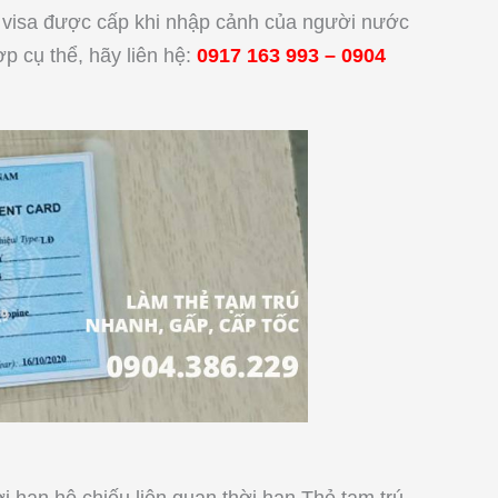
u visa được cấp khi nhập cảnh của người nước
p cụ thể, hãy liên hệ:
0917 163 993
–
0904
ời hạn hộ chiếu liên quan thời hạn Thẻ tạm trú,