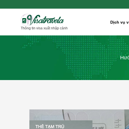
Nhảy
tới
nội
Dịch vụ v
Thông tin visa xuất nhập cảnh
dung
Hướ