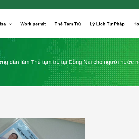
isa
Work permit
Thẻ Tạm Trú
Lý Lịch Tư Pháp
Hợ
ng dẫn làm Thẻ tạm trú tại Đồng Nai cho người nước n