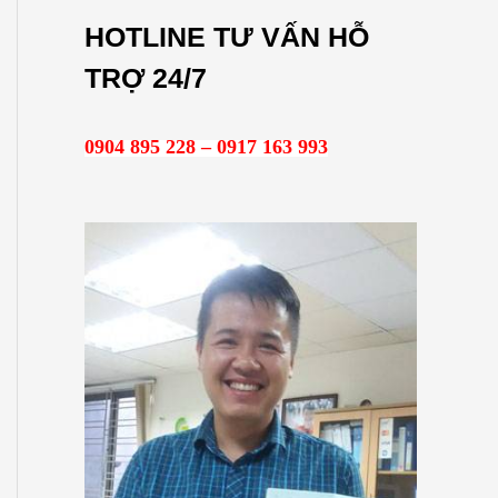
m
HOTLINE TƯ VẤN HỖ
k
TRỢ 24/7
i
ế
0904 895 228 – 0917 163 993
m
: