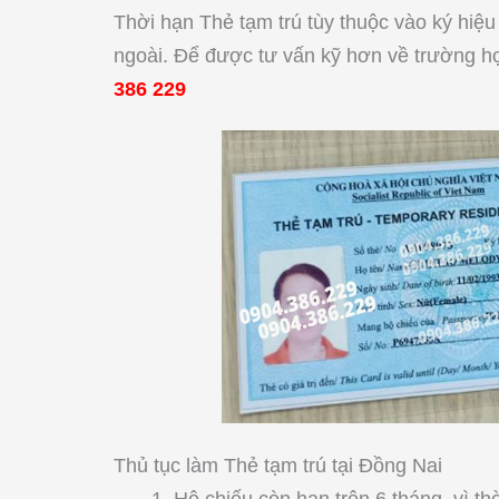
Thời hạn Thẻ tạm trú tùy thuộc vào ký hiệ
ngoài. Để được tư vấn kỹ hơn về trường hợ
386 229
Thủ tục làm Thẻ tạm trú tại Đồng Nai
Hộ chiếu còn hạn trên 6 tháng, vì th