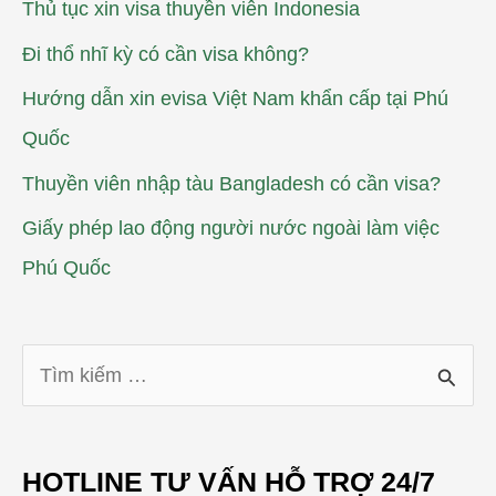
Thủ tục xin visa thuyền viên Indonesia
Đi thổ nhĩ kỳ có cần visa không?
Hướng dẫn xin evisa Việt Nam khẩn cấp tại Phú
Quốc
Thuyền viên nhập tàu Bangladesh có cần visa?
Giấy phép lao động người nước ngoài làm việc
Phú Quốc
T
ì
m
HOTLINE TƯ VẤN HỖ TRỢ 24/7