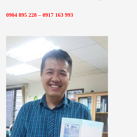
k
i
0904 895 228 – 0917 163 993
ế
m
: