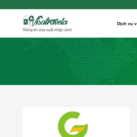
Nhảy
tới
nội
Dịch vụ v
Thông tin visa xuất nhập cảnh
dung
Dịch
vụ
làm
visa
nhập
cảnh
vào
Việt