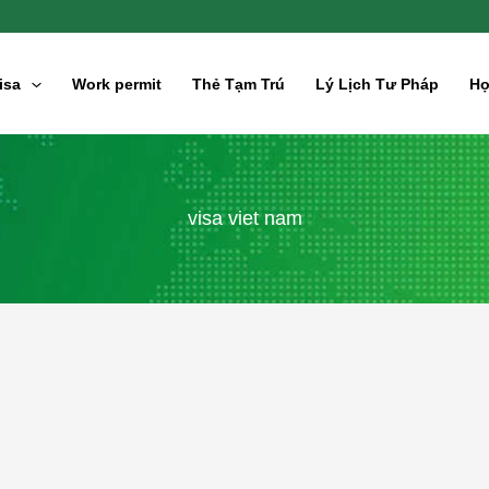
isa
Work permit
Thẻ Tạm Trú
Lý Lịch Tư Pháp
Hợ
visa viet nam