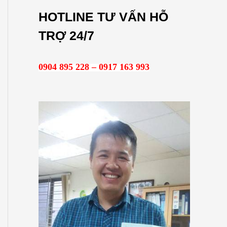
m
HOTLINE TƯ VẤN HỖ
k
TRỢ 24/7
i
ế
0904 895 228 – 0917 163 993
m
: